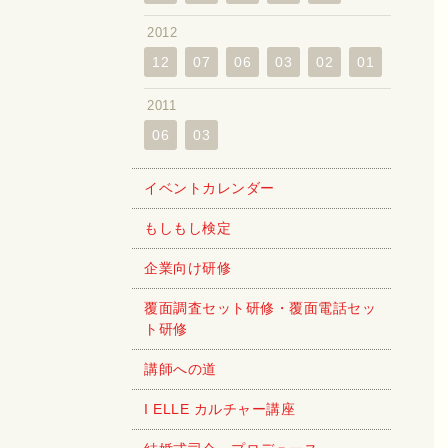
2012
12
07
06
03
02
01
2011
06
03
イベントカレンダー
もしもし検定
企業向け研修
覆面調査セット研修・覆面電話セッ
ト研修
講師への道
I ELLE カルチャー講座