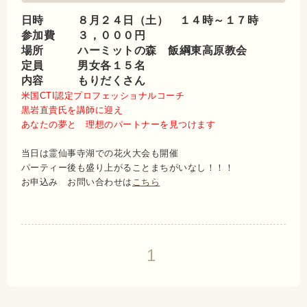
日時 ８月２４日（土） １４時～１７時
参加費 ３，０００円
場所 ハーミットの森 飯綱東高原教会
定員 男女各１５名
内容 もりだくさん
米国CTI認定プロフェッショナルコーチ
黒岩直貴氏を講師に迎え
あなたの夢と 理想のパートナーを見つけます
当日は霊仙事寺湖での花火大会も開催
パーティー後も盛り上がることまちがいなし！！！
お申込み お問い合わせは
こちら
1