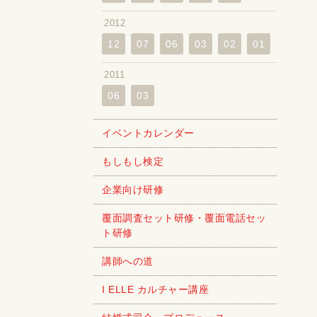
2012
12
07
06
03
02
01
2011
06
03
イベントカレンダー
もしもし検定
企業向け研修
覆面調査セット研修・覆面電話セッ
ト研修
講師への道
I ELLE カルチャー講座