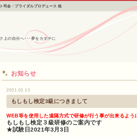
ント司会・ブライダルプロデュース 他
ク上の自分へ･･･夢をカタチに
お知らせ
2021.01.13
もしもし検定3級につきまして
WEB等を使用した遠隔方式で研修が行う事が出来るよう
もしもし検定３級研修のご案内です
★試験日2021年3月3日