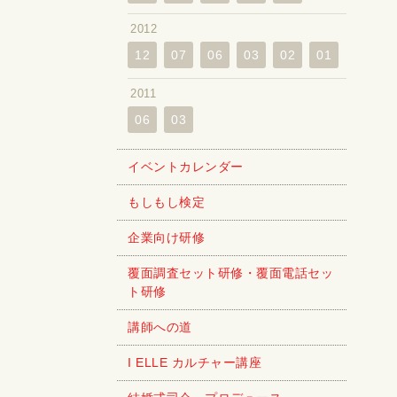
2012
12
07
06
03
02
01
2011
06
03
イベントカレンダー
もしもし検定
企業向け研修
覆面調査セット研修・覆面電話セッ
ト研修
講師への道
I ELLE カルチャー講座