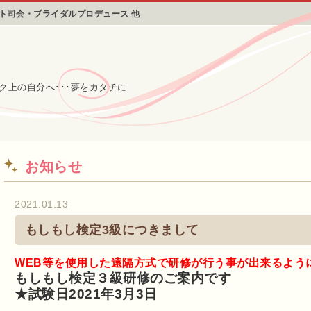
ント司会・ブライダルプロデュース 他
ク上の自分へ･･･夢をカタチに
お知らせ
2021.01.13
もしもし検定3級につきまして
WEB等を使用した遠隔方式で研修が行う事が出来るよう
もしもし検定３級研修のご案内です
★試験日2021年3月3日