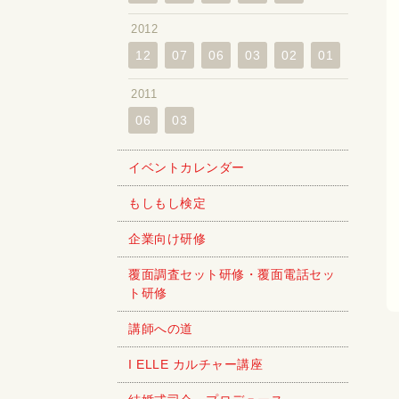
2012
12
07
06
03
02
01
2011
06
03
イベントカレンダー
もしもし検定
企業向け研修
覆面調査セット研修・覆面電話セッ
ト研修
講師への道
I ELLE カルチャー講座