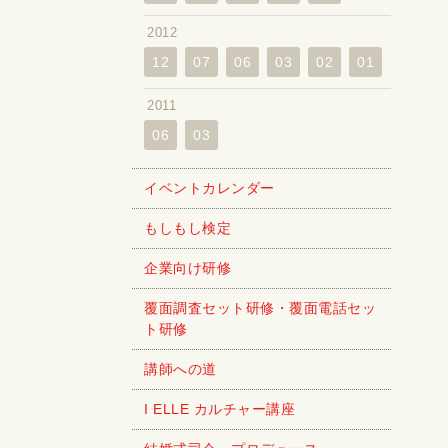
2012
12
07
06
03
02
01
2011
06
03
イベントカレンダー
もしもし検定
企業向け研修
覆面調査セット研修・覆面電話セッ
ト研修
講師への道
I ELLE カルチャー講座