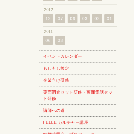
2012
12
07
06
03
02
01
2011
06
03
イベントカレンダー
もしもし検定
企業向け研修
覆面調査セット研修・覆面電話セッ
ト研修
講師への道
I ELLE カルチャー講座