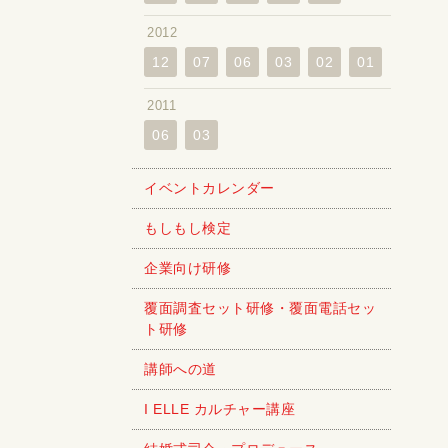
2012
12
07
06
03
02
01
2011
06
03
イベントカレンダー
もしもし検定
企業向け研修
覆面調査セット研修・覆面電話セッ
ト研修
講師への道
I ELLE カルチャー講座