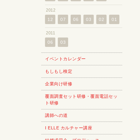
2012
12
07
06
03
02
01
2011
06
03
イベントカレンダー
もしもし検定
企業向け研修
覆面調査セット研修・覆面電話セッ
ト研修
講師への道
I ELLE カルチャー講座