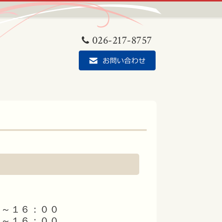
026-217-8757
～１６：００
１６：００