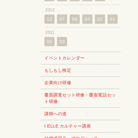
2012
12
07
06
03
02
01
2011
06
03
イベントカレンダー
もしもし検定
企業向け研修
覆面調査セット研修・覆面電話セッ
ト研修
講師への道
I ELLE カルチャー講座